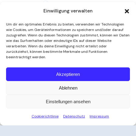
Einwilligung verwalten
Um dir ein optimales Erlebnis zu bieten, verwenden wir Technologien
wie Cookies, um Geräteinformationen zu speichern und/oder darauf
zuzugreifen. Wenn du diesen Technologien zustimmst, können wir Daten
wie das Surfverhalten oder eindeutige IDs auf dieser Website
verarbeiten. Wenn du deine Einwilligung nicht erteilst oder
zurückziehst, können bestimmte Merkmale und Funktionen
beeinträchtigt werden.
Weitere Informationen
Akzeptieren
Ablehnen
Öffnungszeiten
Einstellungen ansehen
Zeit für Ihre Auszeit
Cookierichtlinie
Datenschutz
Impressum
Ob nach der Arbeit, am Wochenende oder an
Feiertagen – das Thayatal Vitalbad bietet