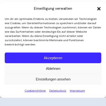
Einwilligung verwalten
Um dir ein optimales Erlebnis zu bieten, verwenden wir Technologien
wie Cookies, um Geräteinformationen zu speichern und/oder darauf
zuzugreifen. Wenn du diesen Technologien zustimmst, können wir Daten
wie das Surfverhalten oder eindeutige IDs auf dieser Website
verarbeiten. Wenn du deine Einwilligung nicht erteilst oder
zurückziehst, können bestimmte Merkmale und Funktionen
beeinträchtigt werden.
Weitere Informationen
Akzeptieren
Ablehnen
Öffnungszeiten
Einstellungen ansehen
Zeit für Ihre Auszeit
Cookierichtlinie
Datenschutz
Impressum
Ob nach der Arbeit, am Wochenende oder an
Feiertagen – das Thayatal Vitalbad bietet