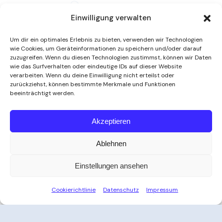
Einwilligung verwalten
Um dir ein optimales Erlebnis zu bieten, verwenden wir Technologien
wie Cookies, um Geräteinformationen zu speichern und/oder darauf
zuzugreifen. Wenn du diesen Technologien zustimmst, können wir Daten
wie das Surfverhalten oder eindeutige IDs auf dieser Website
verarbeiten. Wenn du deine Einwilligung nicht erteilst oder
zurückziehst, können bestimmte Merkmale und Funktionen
beeinträchtigt werden.
Weitere Informationen
Akzeptieren
Ablehnen
Öffnungszeiten
Einstellungen ansehen
Zeit für Ihre Auszeit
Cookierichtlinie
Datenschutz
Impressum
Ob nach der Arbeit, am Wochenende oder an
Feiertagen – das Thayatal Vitalbad bietet