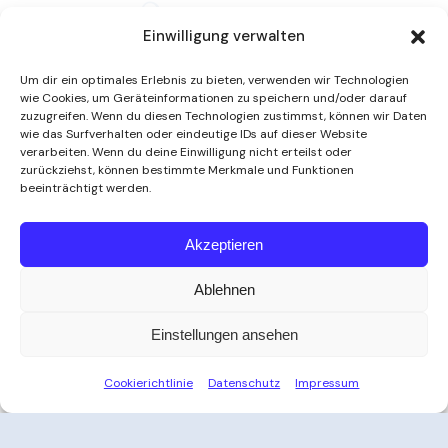
Einwilligung verwalten
Um dir ein optimales Erlebnis zu bieten, verwenden wir Technologien
wie Cookies, um Geräteinformationen zu speichern und/oder darauf
zuzugreifen. Wenn du diesen Technologien zustimmst, können wir Daten
wie das Surfverhalten oder eindeutige IDs auf dieser Website
verarbeiten. Wenn du deine Einwilligung nicht erteilst oder
zurückziehst, können bestimmte Merkmale und Funktionen
beeinträchtigt werden.
Weitere Informationen
Akzeptieren
Ablehnen
Öffnungszeiten
Einstellungen ansehen
Zeit für Ihre Auszeit
Cookierichtlinie
Datenschutz
Impressum
Ob nach der Arbeit, am Wochenende oder an
Feiertagen – das Thayatal Vitalbad bietet