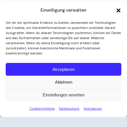
Einwilligung verwalten
Um dir ein optimales Erlebnis zu bieten, verwenden wir Technologien
wie Cookies, um Geräteinformationen zu speichern und/oder darauf
zuzugreifen. Wenn du diesen Technologien zustimmst, können wir Daten
wie das Surfverhalten oder eindeutige IDs auf dieser Website
verarbeiten. Wenn du deine Einwilligung nicht erteilst oder
zurückziehst, können bestimmte Merkmale und Funktionen
beeinträchtigt werden.
Weitere Informationen
Akzeptieren
Ablehnen
Öffnungszeiten
Einstellungen ansehen
Zeit für Ihre Auszeit
Cookierichtlinie
Datenschutz
Impressum
Ob nach der Arbeit, am Wochenende oder an
Feiertagen – das Thayatal Vitalbad bietet