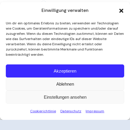
Einwilligung verwalten
Um dir ein optimales Erlebnis zu bieten, verwenden wir Technologien
wie Cookies, um Geräteinformationen zu speichern und/oder darauf
zuzugreifen. Wenn du diesen Technologien zustimmst, können wir Daten
wie das Surfverhalten oder eindeutige IDs auf dieser Website
verarbeiten. Wenn du deine Einwilligung nicht erteilst oder
zurückziehst, können bestimmte Merkmale und Funktionen
beeinträchtigt werden.
Weitere Informationen
Akzeptieren
Ablehnen
Öffnungszeiten
Einstellungen ansehen
Zeit für Ihre Auszeit
Cookierichtlinie
Datenschutz
Impressum
Ob nach der Arbeit, am Wochenende oder an
Feiertagen – das Thayatal Vitalbad bietet