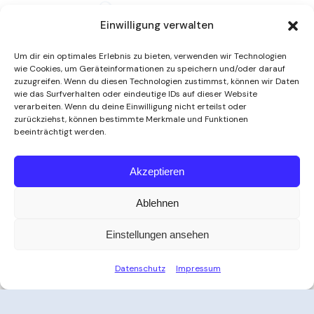
Einwilligung verwalten
Um dir ein optimales Erlebnis zu bieten, verwenden wir Technologien
wie Cookies, um Geräteinformationen zu speichern und/oder darauf
zuzugreifen. Wenn du diesen Technologien zustimmst, können wir Daten
wie das Surfverhalten oder eindeutige IDs auf dieser Website
verarbeiten. Wenn du deine Einwilligung nicht erteilst oder
zurückziehst, können bestimmte Merkmale und Funktionen
beeinträchtigt werden.
Weitere Informationen
Akzeptieren
Ablehnen
Öffnungszeiten
Einstellungen ansehen
Zeit für Ihre Auszeit
Datenschutz
Impressum
Ob nach der Arbeit, am Wochenende oder an
Feiertagen – das Thayatal Vitalbad bietet