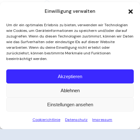
Einwilligung verwalten
Um dir ein optimales Erlebnis zu bieten, verwenden wir Technologien
wie Cookies, um Geräteinformationen zu speichern und/oder darauf
zuzugreifen. Wenn du diesen Technologien zustimmst, können wir Daten
wie das Surfverhalten oder eindeutige IDs auf dieser Website
verarbeiten. Wenn du deine Einwilligung nicht erteilst oder
zurückziehst, können bestimmte Merkmale und Funktionen
beeinträchtigt werden.
Weitere Informationen
Akzeptieren
Ablehnen
Öffnungszeiten
Einstellungen ansehen
Zeit für Ihre Auszeit
Cookierichtlinie
Datenschutz
Impressum
Ob nach der Arbeit, am Wochenende oder an
Feiertagen – das Thayatal Vitalbad bietet