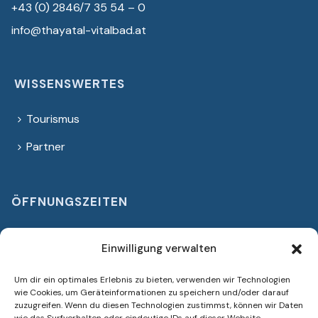
+43 (0) 2846/7 35 54 – 0
info@thayatal-vitalbad.at
WISSENSWERTES
Tourismus
Partner
ÖFFNUNGSZEITEN
Ganzjähig geöffnet
Einwilligung verwalten
Montag bis Freitag
Um dir ein optimales Erlebnis zu bieten, verwenden wir Technologien
14:00 bis 21:00 Uhr
wie Cookies, um Geräteinformationen zu speichern und/oder darauf
Samstag, Sonntag & Feiertage
zuzugreifen. Wenn du diesen Technologien zustimmst, können wir Daten