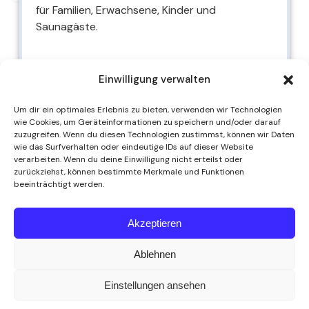
für Familien, Erwachsene, Kinder und
Saunagäste.
Einwilligung verwalten
Preise
Um dir ein optimales Erlebnis zu bieten, verwenden wir Technologien
wie Cookies, um Geräteinformationen zu speichern und/oder darauf
zuzugreifen. Wenn du diesen Technologien zustimmst, können wir Daten
wie das Surfverhalten oder eindeutige IDs auf dieser Website
verarbeiten. Wenn du deine Einwilligung nicht erteilst oder
zurückziehst, können bestimmte Merkmale und Funktionen
beeinträchtigt werden.
Gastronomie
Akzeptieren
Genuss für zwischendurch
Für die passende Stärkung sorgt unsere
Ablehnen
Gastronomie mit kleinen Speisen, regionalen
Köstlichkeiten sowie warmen und kalten
Einstellungen ansehen
Getränken.