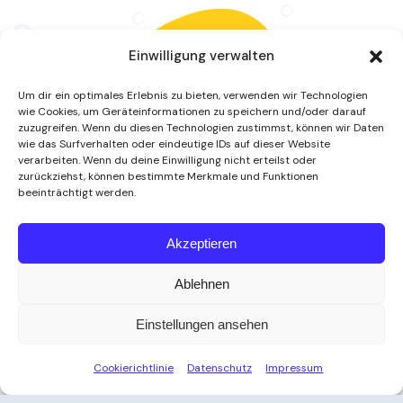
Einwilligung verwalten
Um dir ein optimales Erlebnis zu bieten, verwenden wir Technologien
wie Cookies, um Geräteinformationen zu speichern und/oder darauf
zuzugreifen. Wenn du diesen Technologien zustimmst, können wir Daten
wie das Surfverhalten oder eindeutige IDs auf dieser Website
verarbeiten. Wenn du deine Einwilligung nicht erteilst oder
zurückziehst, können bestimmte Merkmale und Funktionen
beeinträchtigt werden.
Als Gäste des JUFA Hotel Waldviertel erhalten Sie
Akzeptieren
kostenlosen Eintritt in unsere Badewelt.
(Saunanutzung gegen Aufzahlung)
Ablehnen
Einstellungen ansehen
Cookierichtlinie
Datenschutz
Impressum